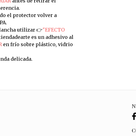
RIAR
antes de retirar el
erencia.
do el protector volver a
PA.
ancha utilizar 👉
"EFECTO
tiendadearte es un adhesivo al
R
en frío sobre plástico, vidrio
nda delicada.
N
C