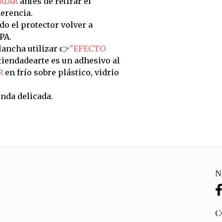
RIAR
antes de retirar el
erencia.
do el protector volver a
PA.
ancha utilizar 👉
"EFECTO
tiendadearte es un adhesivo al
R
en frío sobre plástico, vidrio
nda delicada.
N
C