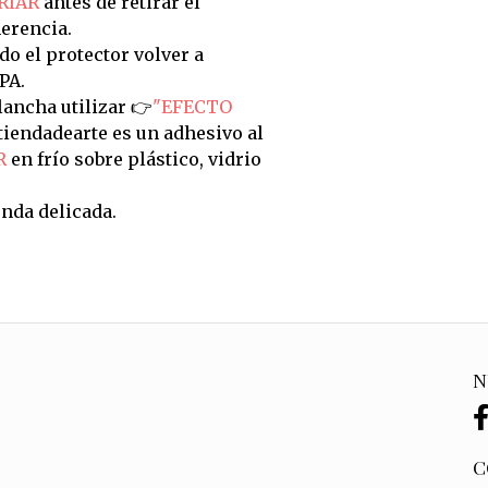
RIAR
antes de retirar el
erencia.
do el protector volver a
PA.
ancha utilizar 👉
"EFECTO
tiendadearte es un adhesivo al
R
en frío sobre plástico, vidrio
nda delicada.
N
C