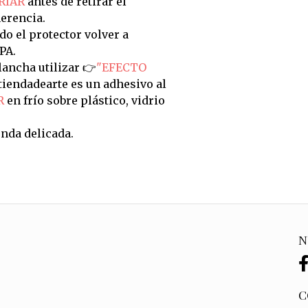
RIAR
antes de retirar el
erencia.
do el protector volver a
PA.
ancha utilizar 👉
"EFECTO
tiendadearte es un adhesivo al
R
en frío sobre plástico, vidrio
nda delicada.
N
C