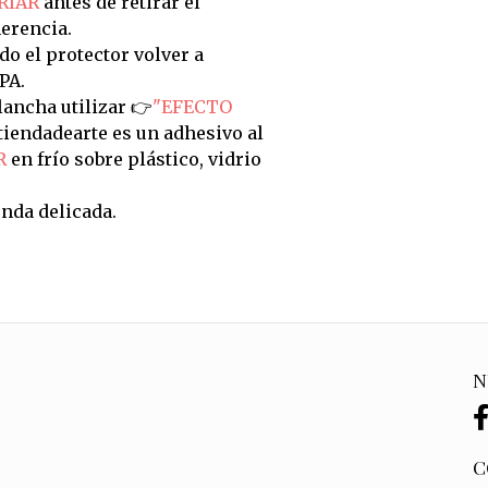
RIAR
antes de retirar el
erencia.
do el protector volver a
PA.
ancha utilizar 👉
"EFECTO
tiendadearte es un adhesivo al
R
en frío sobre plástico, vidrio
nda delicada.
N
C