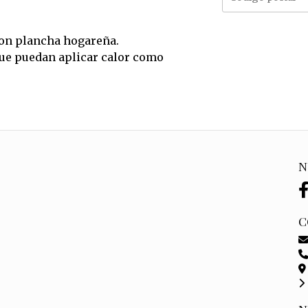
con plancha hogareña.
que puedan aplicar calor como
N
C