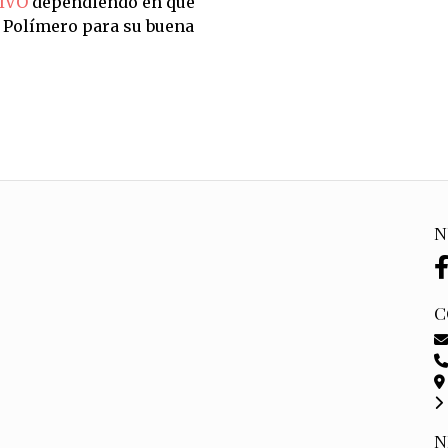
IVO
dependiendo en qué
n Polímero para su buena
N
C
N