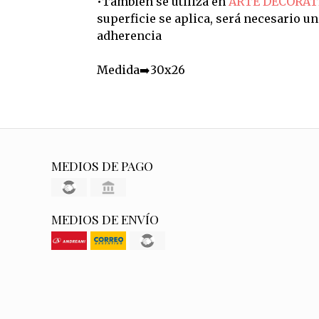
•También se utiliza en
ARTE DECORAT
superficie se aplica, será necesario u
adherencia
Medida➡️30x26
MEDIOS DE PAGO
MEDIOS DE ENVÍO