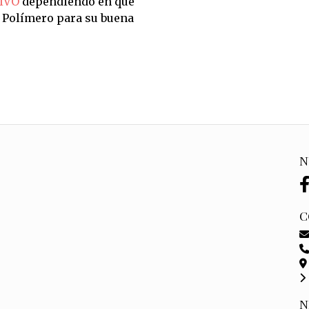
IVO
dependiendo en qué
n Polímero para su buena
N
C
N