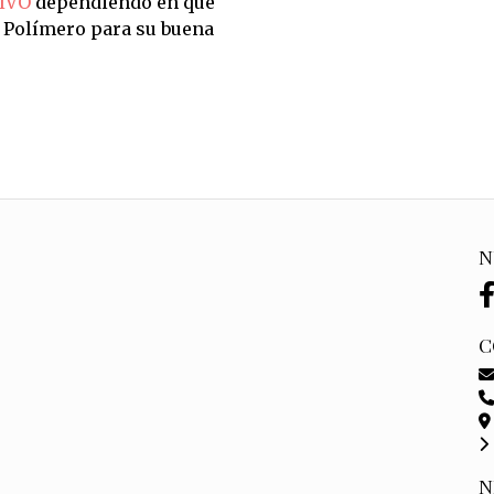
IVO
dependiendo en qué
n Polímero para su buena
N
C
N