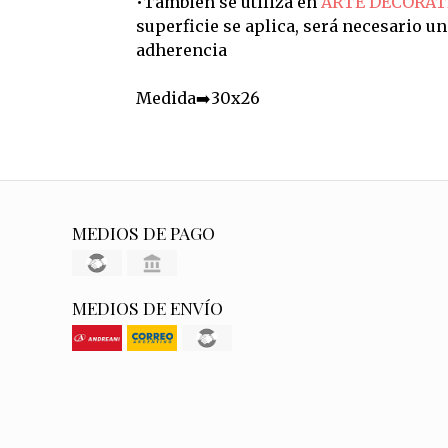
•También se utiliza en
ARTE DECORAT
superficie se aplica, será necesario u
adherencia
Medida➡️30x26
MEDIOS DE PAGO
MEDIOS DE ENVÍO