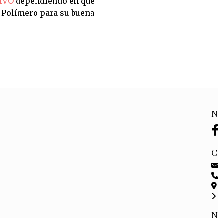
IVO
dependiendo en qué
n Polímero para su buena
N
C
N