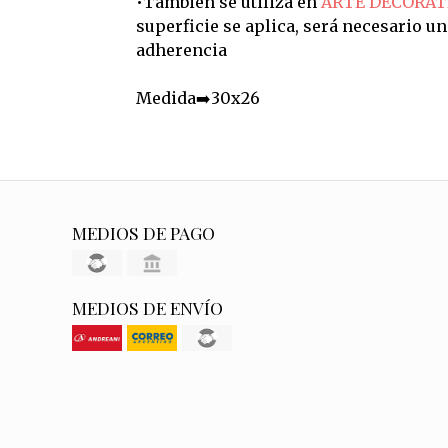
•También se utiliza en
ARTE DECORAT
superficie se aplica, será necesario u
adherencia
Medida➡️30x26
MEDIOS DE PAGO
MEDIOS DE ENVÍO