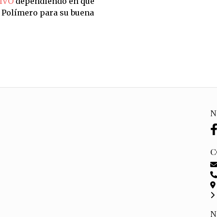
IVO
dependiendo en qué
n Polímero para su buena
N
C
N