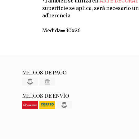
•También se utiliza en
ARTE DECORAT
superficie se aplica, será necesario u
adherencia
Medida➡️30x26
MEDIOS DE PAGO
MEDIOS DE ENVÍO