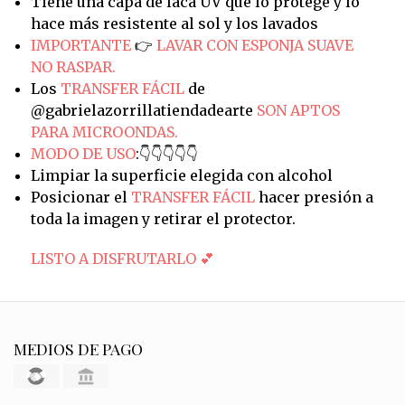
Tiene una capa de laca UV que lo protege y lo
hace más resistente al sol y los lavados
IMPORTANTE
👉
LAVAR CON ESPONJA SUAVE
NO RASPAR.
Los
TRANSFER FÁCIL
de
@gabrielazorrillatiendadearte
SON APTOS
PARA MICROONDAS.
MODO DE USO
:👇👇👇👇👇
Limpiar la superficie elegida con alcohol
Posicionar el
TRANSFER FÁCIL
hacer presión a
toda la imagen y retirar el protector.
LISTO A DISFRUTARLO 💕
MEDIOS DE PAGO