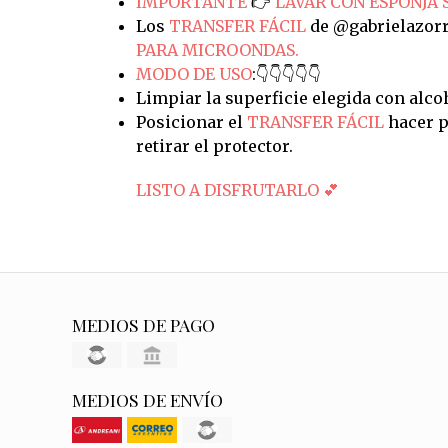
IMPORTANTE
👉
LAVAR CON ESPONJA 
Los
TRANSFER FÁCIL
de @gabrielazorr
PARA MICROONDAS.
MODO DE USO
:👇👇👇👇👇
Limpiar la superficie elegida con alco
Posicionar el
TRANSFER FÁCIL
hacer p
retirar el protector.
LISTO A DISFRUTARLO 💕
MEDIOS DE PAGO
MEDIOS DE ENVÍO