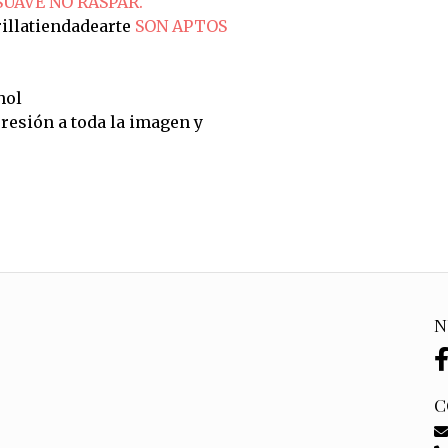
SUAVE NO RASPAR.
illatiendadearte
SON APTOS
hol
resión a toda la imagen y
N
C