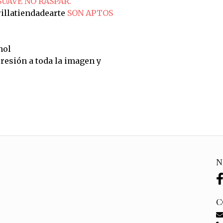
SUAVE NO RASPAR.
illatiendadearte
SON APTOS
hol
resión a toda la imagen y
N
C