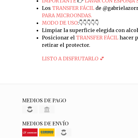
IMPORTANTE
👉
LAVAR CON ESPONJA 
Los
TRANSFER FÁCIL
de @gabrielazorr
PARA MICROONDAS.
MODO DE USO
:👇👇👇👇👇
Limpiar la superficie elegida con alco
Posicionar el
TRANSFER FÁCIL
hacer p
retirar el protector.
LISTO A DISFRUTARLO 💕
MEDIOS DE PAGO
MEDIOS DE ENVÍO