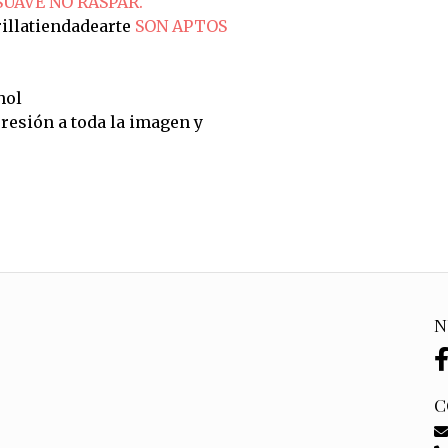
SUAVE NO RASPAR.
illatiendadearte
SON APTOS
hol
resión a toda la imagen y
N
C