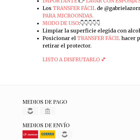
IMPORTANTE
👉
LAVAR CON ESPONJA 
Los
TRANSFER FÁCIL
de @gabrielazorr
PARA MICROONDAS.
MODO DE USO
:👇👇👇👇👇
Limpiar la superficie elegida con alco
Posicionar el
TRANSFER FÁCIL
hacer p
retirar el protector.
LISTO A DISFRUTARLO 💕
MEDIOS DE PAGO
MEDIOS DE ENVÍO