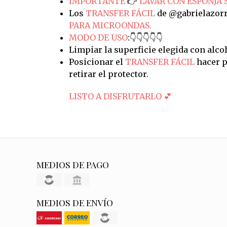
IMPORTANTE
👉
LAVAR CON ESPONJA 
Los
TRANSFER FÁCIL
de @gabrielazorr
PARA MICROONDAS.
MODO DE USO
:👇👇👇👇👇
Limpiar la superficie elegida con alco
Posicionar el
TRANSFER FÁCIL
hacer p
retirar el protector.
LISTO A DISFRUTARLO 💕
MEDIOS DE PAGO
MEDIOS DE ENVÍO