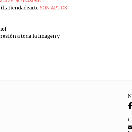
SUAVE NO RASPAR.
illatiendadearte
SON APTOS
hol
resión a toda la imagen y
N
C