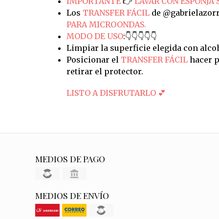
IMPORTANTE
👉
LAVAR CON ESPONJA 
Los
TRANSFER FÁCIL
de @gabrielazorr
PARA MICROONDAS.
MODO DE USO
:👇👇👇👇👇
Limpiar la superficie elegida con alco
Posicionar el
TRANSFER FÁCIL
hacer p
retirar el protector.
LISTO A DISFRUTARLO 💕
MEDIOS DE PAGO
MEDIOS DE ENVÍO