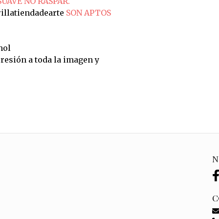
SUAVE NO RASPAR.
illatiendadearte
SON APTOS
hol
resión a toda la imagen y
N
C