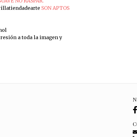
SUAVE NO RASPAR.
illatiendadearte
SON APTOS
hol
resión a toda la imagen y
N
C