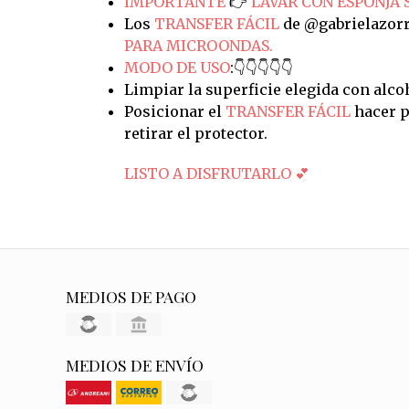
IMPORTANTE
👉
LAVAR CON ESPONJA 
Los
TRANSFER FÁCIL
de @gabrielazorr
PARA MICROONDAS.
MODO DE USO
:👇👇👇👇👇
Limpiar la superficie elegida con alco
Posicionar el
TRANSFER FÁCIL
hacer p
retirar el protector.
LISTO A DISFRUTARLO 💕
MEDIOS DE PAGO
MEDIOS DE ENVÍO