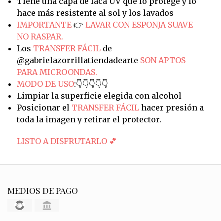
Tiene una capa de laca UV que lo protege y lo
hace más resistente al sol y los lavados
IMPORTANTE
👉
LAVAR CON ESPONJA SUAVE
NO RASPAR.
Los
TRANSFER FÁCIL
de
@gabrielazorrillatiendadearte
SON APTOS
PARA MICROONDAS.
MODO DE USO
:👇👇👇👇👇
Limpiar la superficie elegida con alcohol
Posicionar el
TRANSFER FÁCIL
hacer presión a
toda la imagen y retirar el protector.
LISTO A DISFRUTARLO 💕
MEDIOS DE PAGO