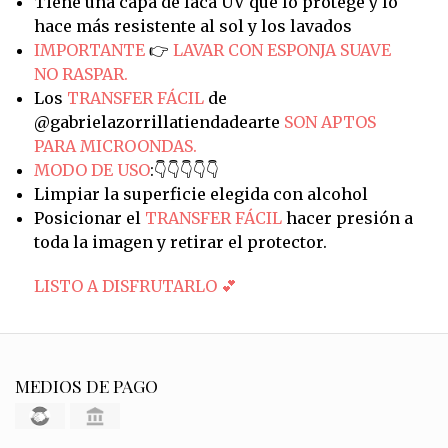
Tiene una capa de laca UV que lo protege y lo
hace más resistente al sol y los lavados
IMPORTANTE
👉
LAVAR CON ESPONJA SUAVE
NO RASPAR.
Los
TRANSFER FÁCIL
de
@gabrielazorrillatiendadearte
SON APTOS
PARA MICROONDAS.
MODO DE USO
:👇👇👇👇👇
Limpiar la superficie elegida con alcohol
Posicionar el
TRANSFER FÁCIL
hacer presión a
toda la imagen y retirar el protector.
LISTO A DISFRUTARLO 💕
MEDIOS DE PAGO