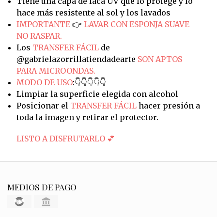
Tiene una capa de laca UV que lo protege y lo
hace más resistente al sol y los lavados
IMPORTANTE
👉
LAVAR CON ESPONJA SUAVE
NO RASPAR.
Los
TRANSFER FÁCIL
de
@gabrielazorrillatiendadearte
SON APTOS
PARA MICROONDAS.
MODO DE USO
:👇👇👇👇👇
Limpiar la superficie elegida con alcohol
Posicionar el
TRANSFER FÁCIL
hacer presión a
toda la imagen y retirar el protector.
LISTO A DISFRUTARLO 💕
MEDIOS DE PAGO