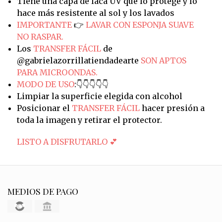
Tiene una capa de laca UV que lo protege y lo
hace más resistente al sol y los lavados
IMPORTANTE
👉
LAVAR CON ESPONJA SUAVE
NO RASPAR.
Los
TRANSFER FÁCIL
de
@gabrielazorrillatiendadearte
SON APTOS
PARA MICROONDAS.
MODO DE USO
:👇👇👇👇👇
Limpiar la superficie elegida con alcohol
Posicionar el
TRANSFER FÁCIL
hacer presión a
toda la imagen y retirar el protector.
LISTO A DISFRUTARLO 💕
MEDIOS DE PAGO