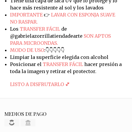
Tiene una capa de laca UV que lo protege y lo
hace más resistente al sol y los lavados
IMPORTANTE
👉
LAVAR CON ESPONJA SUAVE
NO RASPAR.
Los
TRANSFER FÁCIL
de
@gabrielazorrillatiendadearte
SON APTOS
PARA MICROONDAS.
MODO DE USO
:👇👇👇👇👇
Limpiar la superficie elegida con alcohol
Posicionar el
TRANSFER FÁCIL
hacer presión a
toda la imagen y retirar el protector.
LISTO A DISFRUTARLO 💕
MEDIOS DE PAGO