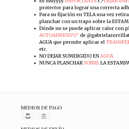
Es muyyyy
IMPORTANTE
👉
DEJAR ENF
protector para lograr una correcta adh
Para su fijación en TELA una vez retira
planchar con un trapo sobre la ESTAM
Dónde no se puede aplicar calor con pl
AUTOADHESIVO"
de @gabrielazorrilla
AGUA que permite aplicar el
TRANSFE
etc.
NO DEJAR SUMERGIDO EN
AGUA
NUNCA PLANCHAR
SOBRE
LA ESTAMP
MEDIOS DE PAGO
MEDIOS DE ENVÍO