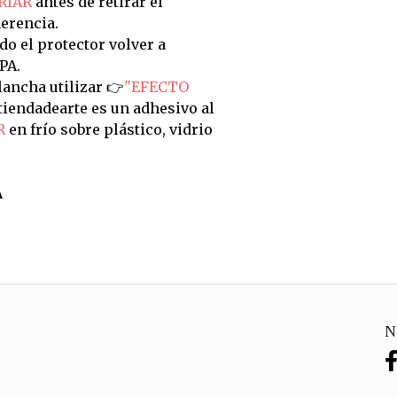
RIAR
antes de retirar el
erencia.
do el protector volver a
PA.
ancha utilizar 👉
"EFECTO
tiendadearte es un adhesivo al
R
en frío sobre plástico, vidrio
A
N