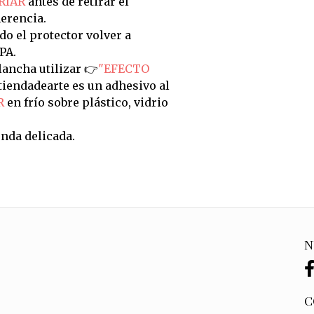
RIAR
antes de retirar el
erencia.
do el protector volver a
PA.
ancha utilizar 👉
"EFECTO
tiendadearte es un adhesivo al
R
en frío sobre plástico, vidrio
nda delicada.
N
C