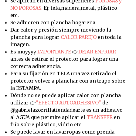
Se aplican en diversas superficies
POROSAS y
NO POROSAS.
Ej: tela,madera,metal, plástico
etc.
Se adhieren con plancha hogareña.
Dar calor y presión siempre moviendo la
plancha para lograr
CALOR PAREJO
en toda la
imagen.
Es muyyyy
IMPORTANTE
👉
DEJAR ENFRIAR
antes de retirar el protector para lograr una
correcta adherencia.
Para su fijación en TELA una vez retirado el
protector volver a planchar con un trapo sobre
la ESTAMPA.
Dónde no se puede aplicar calor con plancha
utilizar 👉
"EFECTO AUTOADHESIVO"
de
@gabrielazorrillatiendadearte es un adhesivo
al AGUA que permite aplicar el
TRANSFER
en
frío sobre plástico, vidrio etc.
Se puede lavar en lavarropas como prenda