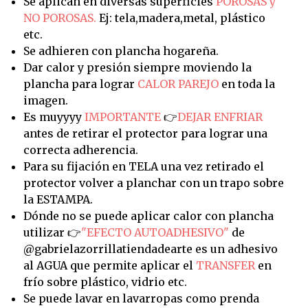
Se aplican en diversas superficies
POROSAS y
NO POROSAS.
Ej: tela,madera,metal, plástico
etc.
Se adhieren con plancha hogareña.
Dar calor y presión siempre moviendo la
plancha para lograr
CALOR PAREJO
en toda la
imagen.
Es muyyyy
IMPORTANTE
👉
DEJAR ENFRIAR
antes de retirar el protector para lograr una
correcta adherencia.
Para su fijación en TELA una vez retirado el
protector volver a planchar con un trapo sobre
la ESTAMPA.
Dónde no se puede aplicar calor con plancha
utilizar 👉
"EFECTO AUTOADHESIVO"
de
@gabrielazorrillatiendadearte es un adhesivo
al AGUA que permite aplicar el
TRANSFER
en
frío sobre plástico, vidrio etc.
Se puede lavar en lavarropas como prenda