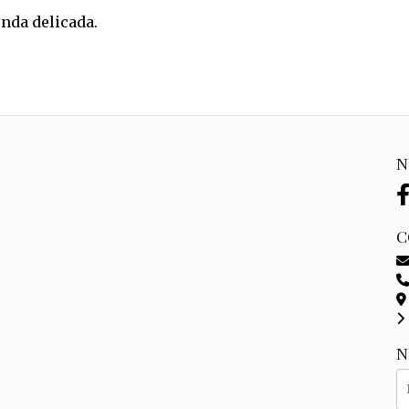
nda delicada.
N
C
N