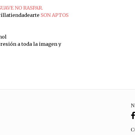
SUAVE NO RASPAR.
illatiendadearte
SON APTOS
hol
resión a toda la imagen y
N
C