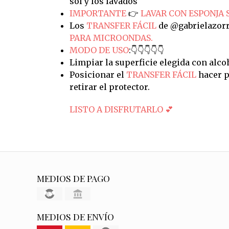
sol y los lavados
IMPORTANTE
👉
LAVAR CON ESPONJA 
Los
TRANSFER FÁCIL
de @gabrielazorr
PARA MICROONDAS.
MODO DE USO
:👇👇👇👇👇
Limpiar la superficie elegida con alco
Posicionar el
TRANSFER FÁCIL
hacer p
retirar el protector.
LISTO A DISFRUTARLO 💕
MEDIOS DE PAGO
MEDIOS DE ENVÍO