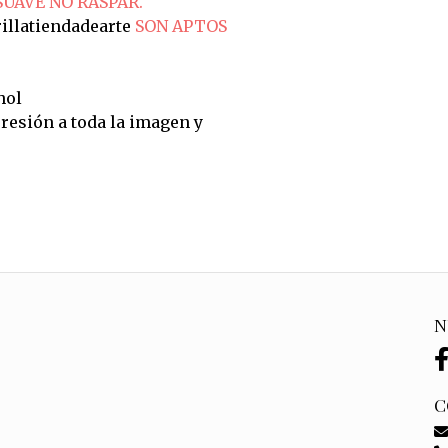
SUAVE NO RASPAR.
illatiendadearte
SON APTOS
hol
resión a toda la imagen y
N
C