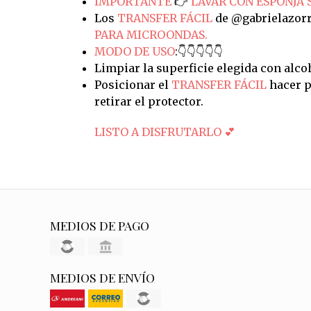
IMPORTANTE
👉
LAVAR CON ESPONJA 
Los
TRANSFER FÁCIL
de @gabrielazorr
PARA MICROONDAS.
MODO DE USO
:👇👇👇👇👇
Limpiar la superficie elegida con alco
Posicionar el
TRANSFER FÁCIL
hacer p
retirar el protector.
LISTO A DISFRUTARLO 💕
MEDIOS DE PAGO
MEDIOS DE ENVÍO