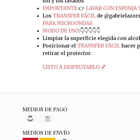
sol y los lavados
IMPORTANTE
👉
LAVAR CON ESPONJA 
Los
TRANSFER FÁCIL
de @gabrielazorr
PARA MICROONDAS.
MODO DE USO
:👇👇👇👇👇
Limpiar la superficie elegida con alco
Posicionar el
TRANSFER FÁCIL
hacer p
retirar el protector.
LISTO A DISFRUTARLO 💕
MEDIOS DE PAGO
MEDIOS DE ENVÍO