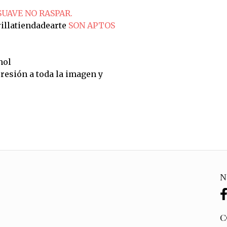
SUAVE NO RASPAR.
illatiendadearte
SON APTOS
hol
resión a toda la imagen y
N
C