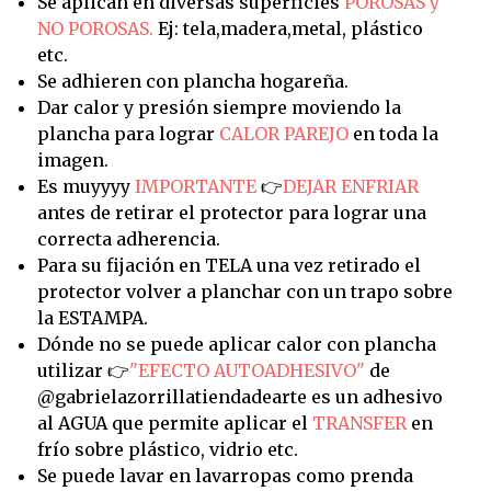
Se aplican en diversas superficies
POROSAS y
NO POROSAS.
Ej: tela,madera,metal, plástico
etc.
Se adhieren con plancha hogareña.
Dar calor y presión siempre moviendo la
plancha para lograr
CALOR PAREJO
en toda la
imagen.
Es muyyyy
IMPORTANTE
👉
DEJAR ENFRIAR
antes de retirar el protector para lograr una
correcta adherencia.
Para su fijación en TELA una vez retirado el
protector volver a planchar con un trapo sobre
la ESTAMPA.
Dónde no se puede aplicar calor con plancha
utilizar 👉
"EFECTO AUTOADHESIVO"
de
@gabrielazorrillatiendadearte es un adhesivo
al AGUA que permite aplicar el
TRANSFER
en
frío sobre plástico, vidrio etc.
Se puede lavar en lavarropas como prenda